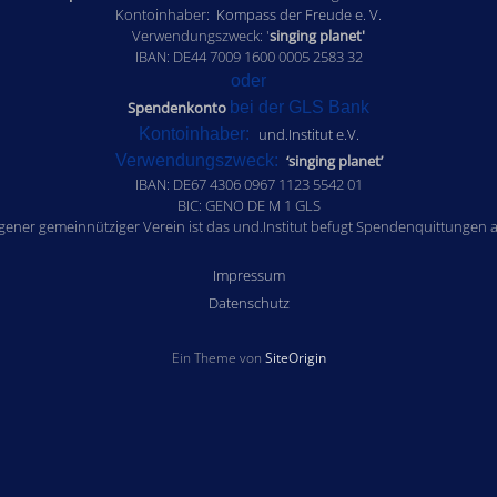
Kontoinhaber:
Kompass der Freude e. V.
Verwendungszweck: '
singing planet'
IBAN: DE44 7009 1600 0005 2583 32
oder
Spendenkonto
bei der GLS Bank
Kontoinhaber:
und.Institut e.V.
Verwendungszweck:
‘singing planet’
IBAN: DE67 4306 0967 1123 5542 01
BIC: GENO DE M 1 GLS
agener gemeinnütziger Verein ist das und.Institut befugt Spendenquittungen a
Impressum
Datenschutz
Ein Theme von
SiteOrigin