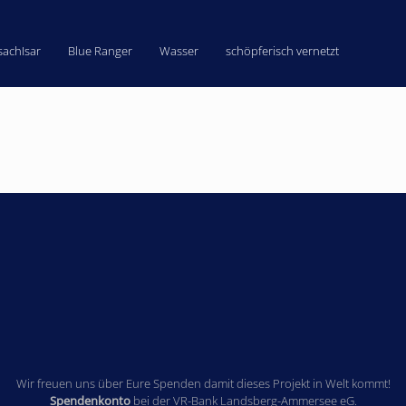
sachIsar
Blue Ranger
Wasser
schöpferisch vernetzt
Wir freuen uns über Eure Spenden damit dieses Projekt in Welt kommt!
Spendenkonto
bei der VR-Bank Landsberg-Ammersee eG.