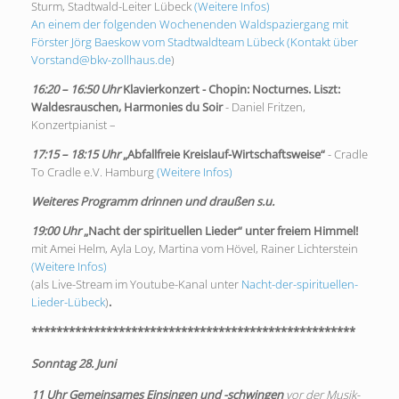
Sturm, Stadtwald-Leiter Lübeck
(Weitere Infos)
An einem der folgenden Wochenenden Waldspaziergang mit
Förster Jörg Baeskow vom Stadtwaldteam Lübeck (Kontakt über
Vorstand@bkv-zollhaus.de
)
16:20 – 16:50 Uhr
Klavierkonzert - Chopin: Nocturnes. Liszt:
Waldesrauschen, Harmonies du Soir
- Daniel Fritzen,
Konzertpianist –
17:15 – 18:15 Uhr
„Abfallfreie Kreislauf-Wirtschaftsweise“
- Cradle
To Cradle e.V. Hamburg
(Weitere Infos)
Weiteres Programm drinnen und draußen s.u.
19:00 Uhr
„Nacht der spirituellen Lieder“ unter freiem Himmel!
mit Amei Helm, Ayla Loy, Martina vom Hövel, Rainer Lichterstein
(Weitere Infos)
(als Live-Stream im Youtube-Kanal unter
Nacht-der-spirituellen-
Lieder-Lübeck
)
.
****************************************************
Sonntag 28. Juni
11 Uhr
Gemeinsames Einsingen und -schwingen
vor der Musik-