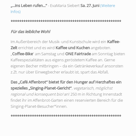
„...ins Leben rufen...“
- EvaMaria Siebert
Sa. 27. Juni
(Weitere
Infos)
****************************************************
Für das leibliche Wohl
Im Außenbereich der Musik- und Kunstschule wird ein
Kaffee-
Zelt
errichtet und es wird
Kaffee und Kuchen
angeboten.
„
Coffee-Bike
“ am Samstag und
ONE Fairtrade
am Sonntag bieten
Kaffeespezialitäten aus eigens geröstetem Kaffee an. Gerne
eigenen Becher mitbringen – da ein Getränkeverkauf ansonsten
z.Zt. nur über Einwegbecher erlaubt ist, spart das Abfall,
Das „Café Affenbrot“ bietet für den Hunger auf Herzhaftes ein
spezielles „Singing-Planet-Gericht“
,
vegetarisch, möglichst
regional und konsequent bio!
an! 250 m in Richtung Innenstadt
findet ihr im Affenbrot-Garten einen reservierten Bereich für die
Singing-Planet-Besucher*innen.
****************************************************