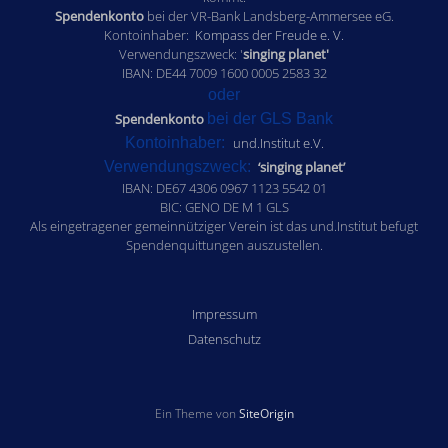
Spendenkonto
bei der VR-Bank Landsberg-Ammersee eG.
Kontoinhaber:
Kompass der Freude e. V.
Verwendungszweck: '
singing planet'
IBAN: DE44 7009 1600 0005 2583 32
oder
Spendenkonto
bei der GLS Bank
Kontoinhaber:
und.Institut e.V.
Verwendungszweck:
‘singing planet’
IBAN: DE67 4306 0967 1123 5542 01
BIC: GENO DE M 1 GLS
Als eingetragener gemeinnütziger Verein ist das und.Institut befugt
Spendenquittungen auszustellen.
Impressum
Datenschutz
Ein Theme von
SiteOrigin