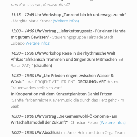
und Kunstschule, Kanalstraße 42
11:15 – 12:45
Uhr
Workshop „Tanzend bin ich unterwegs zu mir“
- Margitta Maria Kröner
(Weitere Infos)
13:00 – 14:00 Uhr
Vortrag „Lieferkettengesetz - Für einen Handel
mit gutem Gewissen“
- Steuerungsgruppe Fairtrade Stadt
Lübeck
(Weitere Infos)
14:30 – 15:30 Uhr
Workshop Reise in die rhythmische Welt
Afrikas "afrikanisch Trommeln und Singen zum Mitmachen
mit
Bacar GADJI"
(draußen)
14:30 – 15:30 Uhr
„Um Frieden ringen, zwischen Wasser &
Wüste“ –
das
PROJEKT-ATELIER: ENT
- DECKUNGs-ART
des ev.
Frauenwerkes stellt sich vor.“
In Kooperation mit dem Konzertpianisten Daniel Fritzen
"Sanfte, farbenreiche Klaviermusik, die durch das Herz geht" (im
Saal)
16:00 – 18:00 Uhr
Vortrag „Die Gemeinwohl-Ökonomie - Ein
Wirtschaftsmodell der Zukunft"
- Christian Felber
(Weitere Infos)
18:00 – 18:30 Uhr
Abschluss
mit Amei Helm und dem Orga-Team