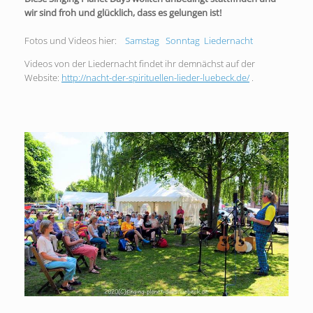
wir sind froh und glücklich, dass es gelungen ist!
Fotos und Videos hier:
Samstag
Sonntag
Liedernacht
Videos von der Liedernacht findet ihr demnächst auf der
Website:
http://nacht-der-spirituellen-lieder-luebeck.de/
.