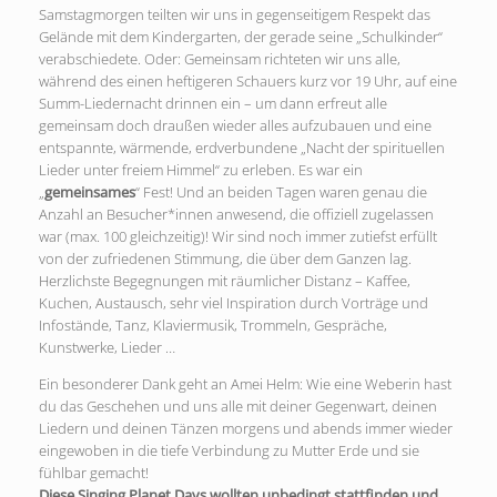
Samstagmorgen teilten wir uns in gegenseitigem Respekt das
Gelände mit dem Kindergarten, der gerade seine „Schulkinder“
verabschiedete. Oder: Gemeinsam richteten wir uns alle,
während des einen heftigeren Schauers kurz vor 19 Uhr, auf eine
Summ-Liedernacht drinnen ein – um dann erfreut alle
gemeinsam doch draußen wieder alles aufzubauen und eine
entspannte, wärmende, erdverbundene „Nacht der spirituellen
Lieder unter freiem Himmel“ zu erleben. Es war ein
„
gemeinsames
“ Fest! Und an beiden Tagen waren genau die
Anzahl an Besucher*innen anwesend, die offiziell zugelassen
war (max. 100 gleichzeitig)! Wir sind noch immer zutiefst erfüllt
von der zufriedenen Stimmung, die über dem Ganzen lag.
Herzlichste Begegnungen mit räumlicher Distanz – Kaffee,
Kuchen, Austausch, sehr viel Inspiration durch Vorträge und
Infostände, Tanz, Klaviermusik, Trommeln, Gespräche,
Kunstwerke, Lieder …
Ein besonderer Dank geht an Amei Helm: Wie eine Weberin hast
du das Geschehen und uns alle mit deiner Gegenwart, deinen
Liedern und deinen Tänzen morgens und abends immer wieder
eingewoben in die tiefe Verbindung zu Mutter Erde und sie
fühlbar gemacht!
Diese Singing Planet Days wollten unbedingt stattfinden und