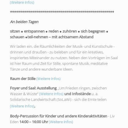
(Weitere Infos)
****************************************************
An beiden Tagen
sitzen
●
entspannen
●
reden
●
zuhören
●
sich begegnen
●
schauen
●
teil-nehmen – mit achtsamem Abstand
Wir laden ein, die Räumlichkeiten der Musik- und Kunstschule -
drinnen und draußen - zu beleben und für ein kreatives,
inspiriertes Miteinander zu nutzen. Neben den Vorträgen im Saal
ist hier Raum und Zeit für Stille, spontane Musik, meditative
Tänze und andere wunderbare Ideen.
Raum der Stille
(Weitere Infos)
Foyer und Saal: Ausstellung
„Um Frieden ringen, zwischen
Wasser & Wüste“
(Weitere Infos)
und Infostände
u. a.
Solidarische Landwirtschaft (SoLaWi) - sich die Ernte teilen
(Weitere Infos)
,
Body-Percussion für Kinder und andere
Kinderaktivitäten
- Liv
Eden
14
:
00
–
16
:
00 Uhr
(Weitere Infos)