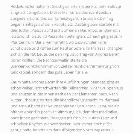
Heckelsmüller hatte mit Gleichgesinnten ja bereits mehrmals zur
Singnacht eingeladen. Dieses Mal wurde das Event zeitlich
ausgedehnt und das war keineswegs von Schaden: Der Tag
begann mittags auf dem Hauptplatz. Das Singteam startete mit
dem Jodler „Passt’s auf’d Erd’ auf“ einen Flashmob, an dem sich
letztendlich bis zu 70 Passanten beteiligten. Danach ging es zum
Pfarrzentrum Mariä Himmelfahrt, wo DZG-Schüler Faire
Schokolade und Kaffee zum Kauf anboten. Im Pfarrsaal drängten
sich an die 150 Leute, die den Impulsvortrag von Andrea Behm
hören wollten. Die Rechtsanwältin stellte die
„Gemeinwohlökonomie“ vor. Ziel sei nicht die Vermehrung von
Geldkapital, sondern das gute Leben für alle.
Kaum hatte Andrea Behm ihre Ausführungen beendet, ging es
schon weiter. Jetzt schwirrten die Teilnehmer in vier Gruppen aus
und spürten in der Innenstadt den vier Elementen nach. Nach
kurzer Erholung startete die abendliche Singnacht im Pfarrsaal
und erneut barst der Raum schier vor Besuchern. Es wurde ein
offener Abend in positiver Stimmung, bei dem sich meditative,
nach innen gerichtete Passagen mit fröhlich lautem Tanz und
schnellem Rhythmus abwechselten. Wer immer noch nicht
genug hatte, konnte am darauffolgenden Vormittag erneut