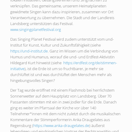
lokalen Initiativen, Gesangsvereinen und Singnächten zu
verknüpfen. Das gemeinsame, unserem Heimatplaneten
gewidmete Singen kann dazu inspirieren, zusammen vor Ort
Verantwortung zu übernehmen. Die Stadt und der Landkreis
Landsberg unterstützen das Festival.
www.singingplanetfestival.org
Das Singing Planet Festival wird zudem unterstützt vom und-
Institut für Kunst, Kultur und Zukunftsfähigkeit (siehe
https://und-institut.de
. Ganz im Wissen um die Verbindung von
Humus und Humanus, worauf die und- und Erdfest-Aktivistin
Hildegard Kurt hinweist (siehe
https://erdfest.org/de/stimmen-
initiative
), ist die Erde ist um so fruchtbarer, je mehr sie
durchlüftet ist und was durchlüftet den Menschen mehr als
hingebungsvolles Singen?
Der Tag wurde eröffnet mit einem Flashmob bei herrlichstem
Sonnenwetter auf dem Hauptplatz von Landsberg. Über 70
Passanten stimmten mit ein in zwei Jodler für die Erde. Danach
ging es weiter im Pfarrsaal der Kirche vor über 140
Teilnehmer*innen mit dem nicht zuletzt durch die musikalischen
Kommentare der Stimmperformerin Anka Draugelates aus
Regensburg (
https://www.anka-draugelates.de
) äußerst
lebendigen und eindringlichen Vortrag der Rechtsanwältin und