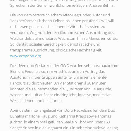
Sprecherin der Gemeinwohlökonomie-Bayern Andrea Behm.
Die von dem österreichischem Attac-Begründer, Autor und
Tanzperformer Christian Felber ins Leben gerufene GWÖ will
nichts weniger als das bestehende Wirtschaftssystem zu
verändern. Weg von der rein ökonomischen Ausrichtung des
Welthandels auf monetäres Wachstum hin zu Menschenwürde,
Solidarität, sozialer Gerechtigkeit, demokratische und
transparente Ausrichtung, ökologische Nachhaltigkeit.
www.ecogood.org
.
Die Ideen und Gedanken der GWÖ wurden sehr anschaulich im
Element Feuer als sich im Anschluss an den Vortrag das
Auditorium in vier Gruppen aufteilte, um einen Elemente-
Parcours zu durchlaufen. An vier Stationen á 30 Minuten
konnten die Teilnehmenden die Qualitäten von Feuer, Erde,
Wasser und Luft auf sehr eindringliche, kreative, meditative
Weise erleben und bestaunen.
Abends stimmte, angeleitet von Doro Heckelsmüller, dem Duo
Lunalna mit Ilona Haug und Katharina Kraus sowie Thomas
Jüchter. in einem prall gefüllten Saal ein Chor von über 160
Sänger*innen in die Singnacht ein. Ein sehr eindrucksvoller Tag