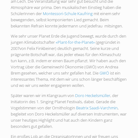
am Lech. Die Veranstaltung war sehr gut besucht und die
Atmosphäre war prima. Den musikalischen Einstieg haben die
SchülerInnen der
Montessori-Schule Kaufring
mit einem sehr
bewegenden, selbst komponierten Lied gemacht. Beim
bekannten Refrain konnte jedermann und jedefrau mitsingen.
Wie sehr unser Planet Erde die Jugend bewegt, wurde durch den
jungen Klimabotschafter
«Plant-for-the-Planet»
(gegründet in
2007von Felix Finkbeiner) deutlich gemacht. Seine kurze und
prägnante Botschaft war, das jeder etwas für den Klimaschutz
tun kann, z.B. indem er einen Baum pflanzt. Wir haben auch den
Vortrag über die Gemeinwohl Ökonomie (GWÖ) von Andrea
Brem gesehen, welcher uns sehr gefallen hat. Die
GWÖ
ist ein
interessantes Thema, mit dem wir uns schon länger beschäftigen
und wo wir uns weiter engagieren wollen.
Später waren wir im Klangraum von
Doro Heckelsmüller
, der
Initiatorin des 1. Singing Planet Festivals, dabei. Gerade die
Vogelstimmen von der Ornithologin
Beatrix Saadi-Varchmin
,
begleitet von Doro Heckelsmüller auf diversen Instrumenten, war
unser heutiges Highlight und hat auch den Kindern ganz
besonders gut gefallen.
Ein großes Lob an die OrganisatorInnen und wir freuen uns