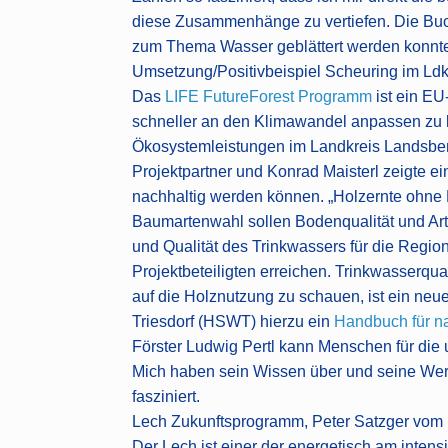
diese Zusammenhänge zu vertiefen. Die Buch
zum Thema Wasser geblättert werden konnt
Umsetzung/Positivbeispiel Scheuring im Ldkr
Das
LIFE FutureForest Programm
ist ein EU
schneller an den Klimawandel anpassen zu k
Ökosystemleistungen im Landkreis Landsber
Projektpartner und Konrad Maisterl zeigte e
nachhaltig werden können. „Holzernte ohne
Baumartenwahl sollen Bodenqualität und Arte
und Qualität des Trinkwassers für die Regi
Projektbeteiligten erreichen. Trinkwasserqual
auf die Holznutzung zu schauen, ist ein neu
Triesdorf (HSWT) hierzu ein
Handbuch für n
Förster Ludwig Pertl kann Menschen für di
Mich haben sein Wissen über und seine We
fasziniert.
Lech Zukunftsprogramm, Peter Satzger vom
Der Lech ist einer der energetisch am inte