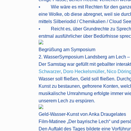
• Wie wäre es mit Rechten für den ganzen 
eine Wolke, ob diese abregnet, weil sie durch
mittels Silberiodid / Chemikalien / Cloud Se
• Reicht es, über Grundrechte zu Spreche
erstmal ausführlicher über Bedürfnisse spre
Begrüßung am Symposium
2. WasserSymposium Landsberg am Lech –
Der Samstag war gefüllt mit geballter inter
Schwarzer
,
Doro Heckelsmüller
,
Nico Dörin
Wasser soll fließen, Geld soll fließen. D
Kunst zu bestaunen, gefrorene Konten, welch
musikalische Umrahmung erfolgte immer wie
unserem Lech zu erspüren.
Geld-Wasser-Kunst von Anka Draugelates
Film-Matinee „Der bayrische Lech“ und persö
Den Auftakt des Tages bildete eine Vorführ