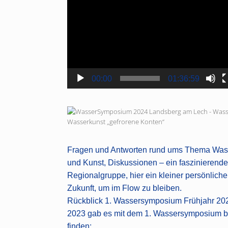
Player
00:00
01:36:59
Wasserkunst „gefrorene Konten“
Daniel Bogner-Hasl
Fragen und Antworten rund ums Thema Was
und Kunst, Diskussionen – ein faszinieren
Regionalgruppe, hier ein kleiner persönlich
Zukunft, um im Flow zu bleiben.
Rückblick 1. Wassersymposium Frühjahr 20
2023 gab es mit dem 1. Wassersymposium be
finden: