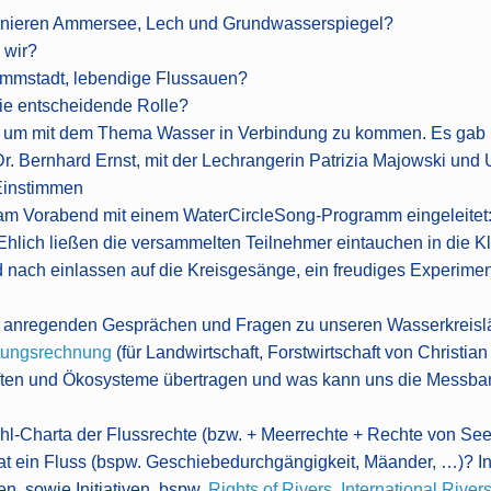
ieren Ammersee, Lech und Grundwasserspiegel?
 wir?
mstadt, lebendige Flussauen?
ie entscheidende Rolle?
, um mit dem Thema Wasser in Verbindung zu kommen. Es gab 
. Bernhard Ernst, mit der Lechrangerin Patrizia Majowski und 
Einstimmen
 Vorabend mit einem WaterCircleSong-Programm eingeleitet: 
hlich ließen die versammelten Teilnehmer eintauchen in die K
d nach einlassen auf die Kreisgesänge, ein freudiges Experim
t anregenden Gesprächen und Fragen zu unseren Wasserkreisläu
tungsrechnung
(für Landwirtschaft, Forstwirtschaft von Christi
ften und Ökosysteme übertragen und was kann uns die Messb
Charta der Flussrechte (bzw. + Meerrechte + Rechte von See
t ein Fluss (bspw. Geschiebedurchgängigkeit, Mäander, …)? Int
n, sowie Initiativen, bspw.
Rights of Rivers
,
International River