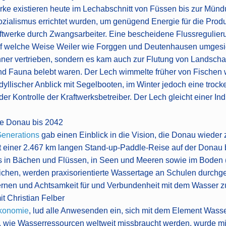
rke existieren heute im Lechabschnitt von Füssen bis zur Mündu
sozialismus errichtet wurden, um genügend Energie für die Pro
aftwerke durch Zwangsarbeiter. Eine bescheidene Flussregulieru
auf welche Weise Weiler wie Forggen und Deutenhausen umges
hner vertrieben, sondern es kam auch zur Flutung von Landsch
) und Fauna belebt waren. Der Lech wimmelte früher von Fische
idyllischer Anblick mit Segelbooten, im Winter jedoch eine tro
der Kontrolle der Kraftwerksbetreiber. Der Lech gleicht einer I
are Donau bis 2042
Generations
gab einen Einblick in die Vision, die Donau wieder
mit einer 2.467 km langen Stand-up-Paddle-Reise auf der Donau
sers in Bächen und Flüssen, in Seen und Meeren sowie im Boden
eichen, werden praxisorientierte Wassertage an Schulen durchge
lernen und Achtsamkeit für und Verbundenheit mit dem Wasser z
 Christian Felber
konomie
, lud alle Anwesenden ein, sich mit dem Element Wasse
 wie Wasserressourcen weltweit missbraucht werden, wurde mir g