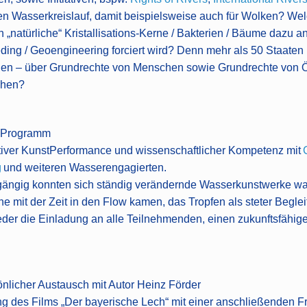
Wasserkreislauf, damit beispielsweise auch für Wolken? Welc
 „natürliche“ Kristallisations-Kerne / Bakterien / Bäume dazu a
eding / Geoengineering forciert wird? Denn mehr als 50 Staaten 
n – über Grundrechte von Menschen sowie Grundrechte von Ö
chen?
 Programm
aktiver KunstPerformance und wissenschaftlicher Kompetenz mit
g
und weiteren Wasserengagierten.
urchgängig konnten sich ständig verändernde Wasserkunstwerke
e mit der Zeit in den Flow kamen, das Tropfen als steter Begle
der die Einladung an alle Teilnehmenden, einen zukunftsfähi
nlicher Austausch mit Autor Heinz Förder
ung des Films „Der bayerische Lech“ mit einer anschließenden