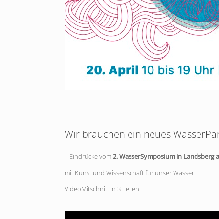
Wir brauchen ein neues WasserPa
– Eindrücke vom
2. WasserSymposium in Landsberg a
mit Kunst und Wissenschaft für unser Wasser
VideoMitschnitt in 3 Teilen
Video-