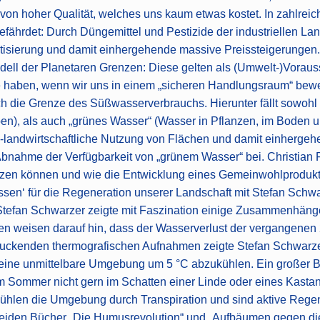
von hoher Qualität, welches uns kaum etwas kostet. In zahlreic
ährdet: Durch Düngemittel und Pestizide der industriellen Lan
tisierung und damit einhergehende massive Preissteigerungen
odell der Planetaren Grenzen: Diese gelten als (Umwelt-)Vorau
 alle haben, wenn wir uns in einem „sicheren Handlungsraum“ be
uch die Grenze des Süßwasserverbrauchs. Hierunter fällt sowohl
en), als auch „grünes Wasser“ (Wasser in Pflanzen, im Boden 
ll-landwirtschaftliche Nutzung von Flächen und damit einherg
nahme der Verfügbarkeit von „grünem Wasser“ bei. Christian Fe
zen können und wie die Entwicklung eines Gemeinwohlprodukts
en‘ für die Regeneration unserer Landschaft mit Stefan Schw
tefan Schwarzer zeigte mit Faszination einige Zusammenhänge
en weisen darauf hin, dass der Wasserverlust der vergangenen
uckenden thermografischen Aufnahmen zeigte Stefan Schwarzer
 seine unmittelbare Umgebung um 5 °C abzukühlen. Ein großer B
im Sommer nicht gern im Schatten einer Linde oder eines Kas
kühlen die Umgebung durch Transpiration und sind aktive Rege
ie beiden Bücher „Die Humusrevolution“ und „Aufbäumen gegen di