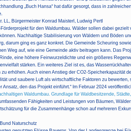
handlung „Buch Hansa“ hat dafür gesorgt, dass in zahlreichen 
e.
. LL, Bürgermeister Konrad Maisterl, Ludwig Pertl
-Förderprojekt für den Waldumbau. Wälder sollen dabei gezielt
önnen. Nachhaltige Stabilisierung von Wäldern und Böden und 
g, darum ging es ganz konkret. Die Gemeinde Scheuring sowie
inen Weg auf, wie eine Gemeinde aktiv beitragen kann. Das Proj
 Rinde, eine höhere Feinwurzeldichte und ein größeres Rege
nvielfalt stärken. Ein weiteres Ziel ist es, das Wasserrückhal
on zu erhöhen. Auch einen Anstieg der CO2-Speicherkapazität 
ität und saubere Luft als wirtschaftliche Faktoren zu bewerten, st
er Ansatz, den das Projekt einführt.“ Im Februar 2024 veröffent
achhaltigen Waldumbau. Grundlage für Waldbesitzende, Städte
e umfassenden Fähigkeiten und Leistungen von Bäumen, Wälde
rtschätzung für die Zusammenhänge schon auf mehreren Exkur
 Bund Naturschutz
nsivsten genutzten Flüsse Bayerns. Von der Landesgrenze bei 