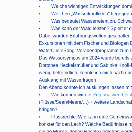
• Welche wichtigen Entwicklungen domin
• Welchen „Wasserkonflikten“ begegnen
• Was bedeutet Wasserretention, Schwam
• Was kann der Wald leisten? Spielt er d
Dabei wurden Erfahrungswelten geschaffen
Exkursionen mit dem Fischer und Biologen Dr
WaterCircleSong: Vorabendprogramm zum 
Das Wassersymposium 2024 wurde bereits am
Dorothea Heckelsmüller und Sabinka Knoll-E
wenig befremdlich, konnte ich mich nach un
Ausklang mit Wasserfragen
Den Abend konnte ich ausklingen lassen mi
• Wie können wir die
Regionalwert-Leis
(Flüsse/Seen/Meere/…) + weitere Landscha
bringen?
• Flussrechte: Wie kann eine Gemeinwohl-
konkret für den Lech? Welche Bedürfnisse ha
einige Flüsse, denen Rechte verliehen werde