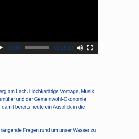
yer
00:00
01:26:20
rg am Lech. Hochkarätige Vorträge, Musik
elsmüller und der Gemeinwohl-Ökonomie
amit bereits heute ein Ausblick in die
 drängende Fragen rund um unser Wasser zu