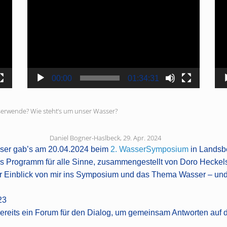
Player
Pla
00:00
01:34:31
beck, 29. Apr. 2024
ser gab’s am 20.04.2024 beim
2. WasserSymposium
in Landsbe
des Programm für alle Sinne, zusammengestellt von Doro Heck
er Einblick von mir ins Symposium und das Thema Wasser – und d
23
reits ein Forum für den Dialog, um gemeinsam Antworten auf