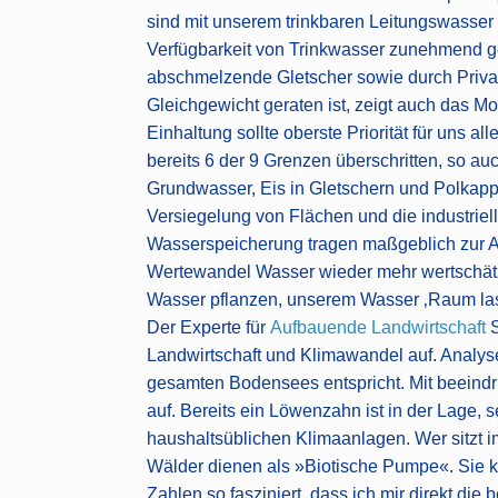
sind mit unserem trinkbaren Leitungswasser 
Verfügbarkeit von Trinkwasser zunehmend gef
abschmelzende Gletscher sowie durch Priva
Gleichgewicht geraten ist, zeigt auch das M
Einhaltung sollte oberste Priorität für uns
bereits 6 der 9 Grenzen überschritten, so a
Grundwasser, Eis in Gletschern und Polkapp
Versiegelung von Flächen und die industrie
Wasserspeicherung tragen maßgeblich zur Ab
Wertewandel Wasser wieder mehr wertschät
Wasser pflanzen, unserem Wasser ‚Raum lass
Der Experte für
Aufbauende Landwirtschaft
S
Landwirtschaft und Klimawandel auf. Analys
gesamten Bodensees entspricht. Mit beeindr
auf. Bereits ein Löwenzahn ist in der Lage,
haushaltsüblichen Klimaanlagen. Wer sitzt 
Wälder dienen als »Biotische Pumpe«. Sie 
Zahlen so fasziniert, dass ich mir direkt d