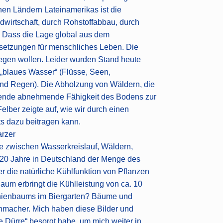
hen Ländern Lateinamerikas ist die
dwirtschaft, durch Rohstoffabbau, durch
. Dass die Lage global aus dem
ssetzungen für menschliches Leben. Die
wegen wollen. Leider wurden Stand heute
 „blaues Wasser“ (Flüsse, Seen,
und Regen). Die Abholzung von Wäldern, die
ehende abnehmende Fähigkeit des Bodens zur
lber zeigte auf, wie wir durch einen
 dazu beitragen kann.
arzer
 zwischen Wasserkreislauf, Wäldern,
 20 Jahre in Deutschland der Menge des
 die natürliche Kühlfunktion von Pflanzen
aum erbringt die Kühlleistung von ca. 10
tanienbaums im Biergarten? Bäume und
nmacher. Mich haben diese Bilder und
e Dürre“ besorgt habe, um mich weiter in