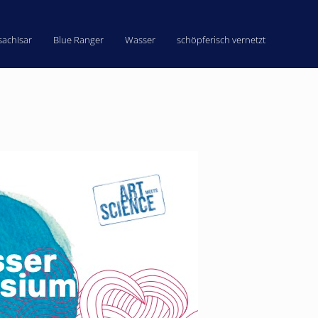
sachIsar
Blue Ranger
Wasser
schöpferisch vernetzt