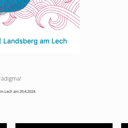
radigma!
m Lech am 20.4.2024
Video-
Vid