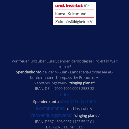
Wir freuen uns über Eure Spenden damit dieses Projekt in Welt
kommt!
Spendenkonto
bei der VR-Bank Landsberg-Ammersee eG.
Kontoinhaber:
Kompass der Freude e. V.
Verwendungszweck: '
singing planet'
IBAN: DE44 7009 1600 0005 2583 32
oder
Spendenkonto
bei der GLS Bank
Kontoinhaber:
und.Institut e.V.
Verwendungszweck:
‘singing planet’
IBAN: DE67 4306 0967 1123 5542 01
BIC: GENO DE M 1 GLS