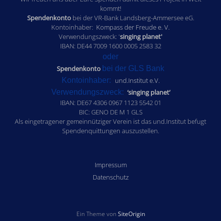
kommt!
Spendenkonto
bei der VR-Bank Landsberg-Ammersee eG.
Kontoinhaber:
Kompass der Freude e. V.
Verwendungszweck: '
singing planet'
IBAN: DE44 7009 1600 0005 2583 32
oder
Spendenkonto
bei der GLS Bank
Kontoinhaber:
und.Institut e.V.
Verwendungszweck:
‘singing planet’
IBAN: DE67 4306 0967 1123 5542 01
BIC: GENO DE M 1 GLS
Als eingetragener gemeinnütziger Verein ist das und.Institut befugt
Spendenquittungen auszustellen.
Impressum
Datenschutz
Ein Theme von
SiteOrigin