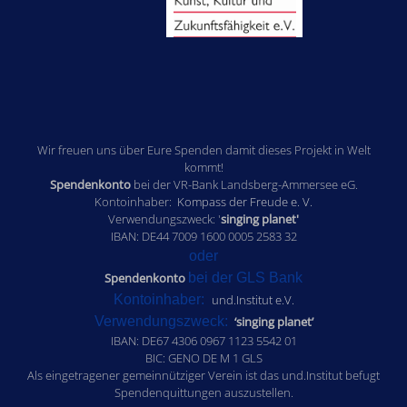
Wir freuen uns über Eure Spenden damit dieses Projekt in Welt
kommt!
Spendenkonto
bei der VR-Bank Landsberg-Ammersee eG.
Kontoinhaber:
Kompass der Freude e. V.
Verwendungszweck: '
singing planet'
IBAN: DE44 7009 1600 0005 2583 32
oder
Spendenkonto
bei der GLS Bank
Kontoinhaber:
und.Institut e.V.
Verwendungszweck:
‘singing planet’
IBAN: DE67 4306 0967 1123 5542 01
BIC: GENO DE M 1 GLS
Als eingetragener gemeinnütziger Verein ist das und.Institut befugt
Spendenquittungen auszustellen.